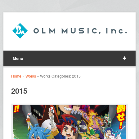
Menu
Home
»
Works
» Works Categories: 2015
2015