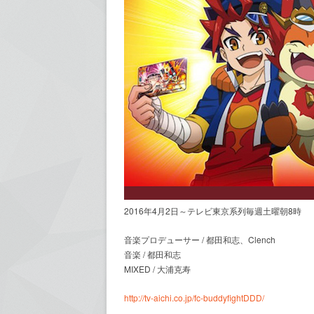
2016年4月2日～テレビ東京系列毎週土曜朝8時
音楽プロデューサー / 都田和志、Clench
音楽 / 都田和志
MIXED / 大浦克寿
http://tv-aichi.co.jp/fc-buddyfightDDD/