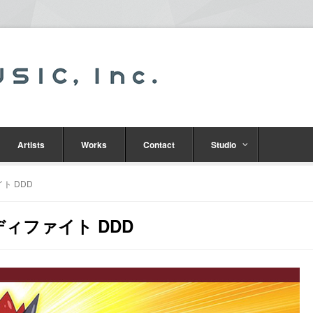
Artists
Works
Contact
Studio
ト DDD
ィファイト DDD